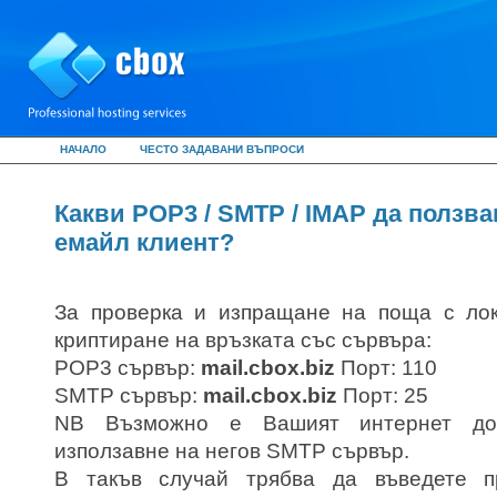
НАЧАЛО
ЧЕСТО ЗАДАВАНИ ВЪПРОСИ
Какви POP3 / SMTP / IMAP да ползва
емайл клиент?
За проверка и изпращане на поща с ло
криптиране на връзката със сървъра:
POP3 сървър:
mail.cbox.biz
Порт: 110
SMTP сървър:
mail.cbox.biz
Порт: 25
NB Възможно е Вашият интернет дос
използавне на негов SMTP сървър.
В такъв случай трябва да въведете п