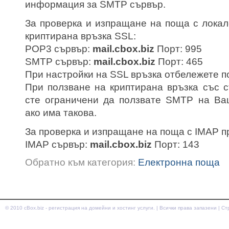
информация за SMTP сървър.
За проверка и изпращане на поща с локал
криптирана връзка SSL:
POP3 сървър:
mail.cbox.biz
Порт: 995
SMTP сървър:
mail.cbox.biz
Порт: 465
При настройки на SSL връзка отбележете п
При ползване на криптирана връзка със с
сте ограничени да ползвате SMTP на Ваш
ако има такова.
За проверка и изпращане на поща с IMAP п
IMAP сървър:
mail.cbox.biz
Порт: 143
Обратно към категория:
Електронна поща
© 2010
cBox.biz - регистрация на домейни и хостинг услуги.
| Всички права запазени | С