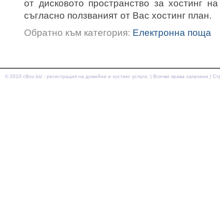
от дисковото пространство за хостинг н
съгласно ползваният от Вас хостинг план.
Обратно към категория:
Електронна поща
© 2010
cBox.biz - регистрация на домейни и хостинг услуги.
| Всички права запазени | С